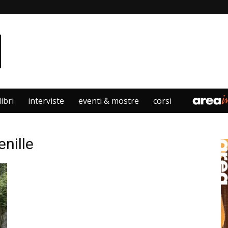
libri
interviste
eventi & mostre
corsi
nille