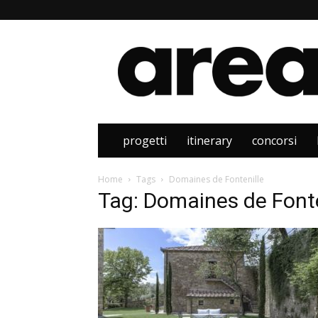
Area
progetti
itinerary
concorsi
Home
Tags
Domaines de Fontenille
Tag: Domaines de Fonte