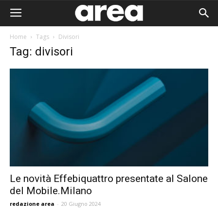
Home
Tags
Divisori
Tag: divisori
Le novità Effebiquattro presentate al Salone
del Mobile.Milano
Area I
redazione area
-
20 Giugno 2024