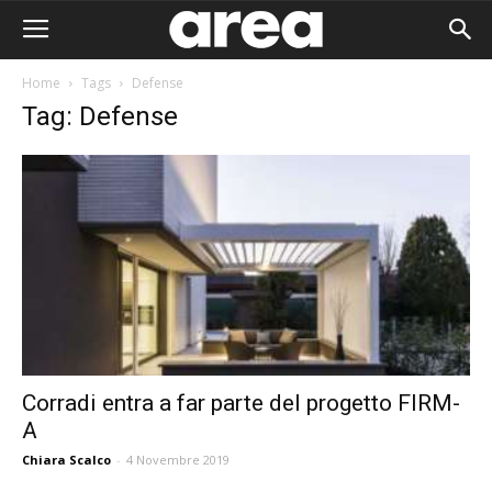
Home
Tags
Defense
Tag: Defense
Corradi entra a far parte del progetto FIRM-
A
Area I
Chiara Scalco
-
4 Novembre 2019