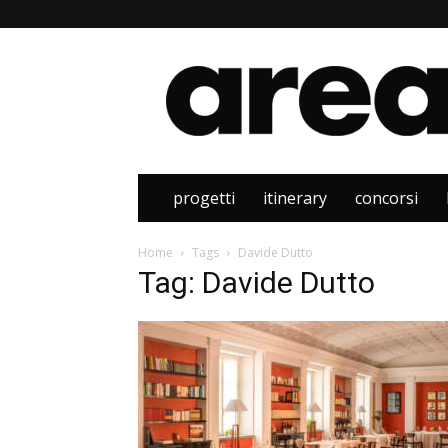
Area
progetti
itinerary
concorsi
Home
Tags
Davide Dutto
Tag: Davide Dutto