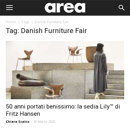
Home
Tags
Danish Furniture Fair
Tag: Danish Furniture Fair
50 anni portati benissimo: la sedia Lily™ di
Fritz Hansen
Area I
Chiara Scalco
-
18 Marzo 2020