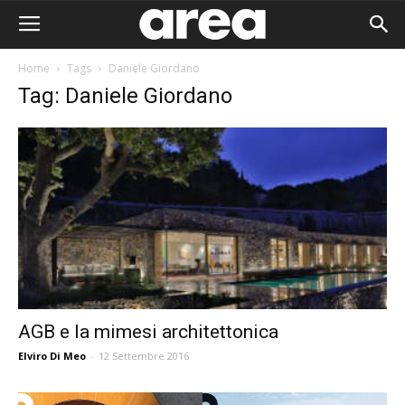
Home
Tags
Daniele Giordano
Tag: Daniele Giordano
AGB e la mimesi architettonica
Elviro Di Meo
-
12 Settembre 2016
Area I