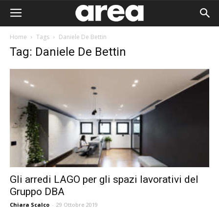
Home
Tags
Daniele De Bettin
Tag: Daniele De Bettin
Gli arredi LAGO per gli spazi lavorativi del
Gruppo DBA
Area I
Chiara Scalco
-
29 Ottobre 2019