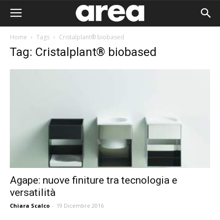
Home
Tags
Cristalplant® biobased
Tag: Cristalplant® biobased
Agape: nuove finiture tra tecnologia e
versatilità
Area I
Chiara Scalco
-
19 Dicembre 2016