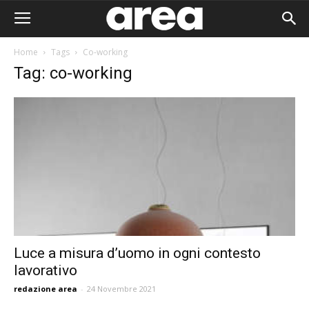
Home
Tags
Co-working
Tag: co-working
Luce a misura d’uomo in ogni contesto
lavorativo
Area I
redazione area
-
24 Novembre 2021