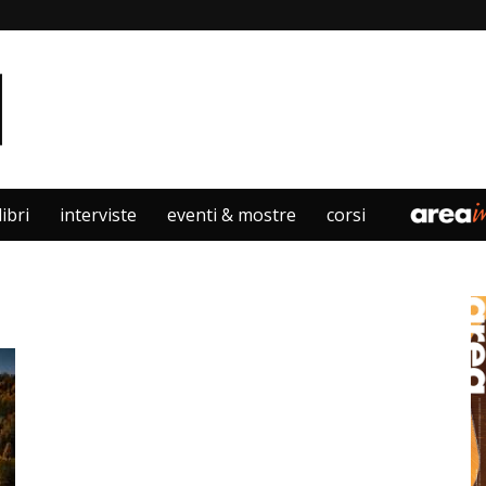
libri
interviste
eventi & mostre
corsi