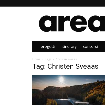
Area
progetti
itinerary
concorsi
Home
Tags
Christen Sveaas
Tag: Christen Sveaas