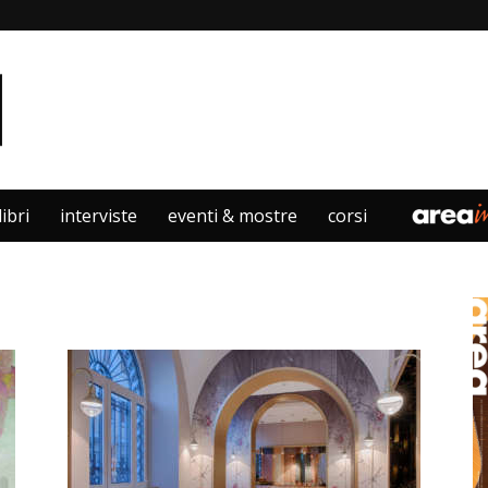
libri
interviste
eventi & mostre
corsi