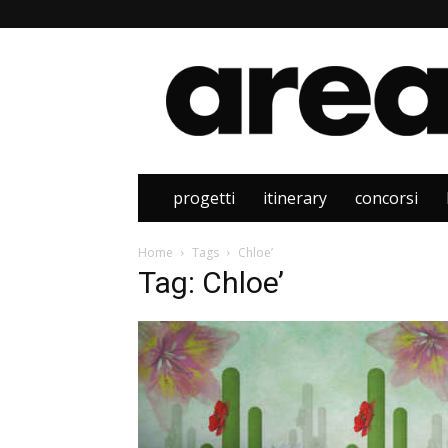
Area
progetti
itinerary
concorsi
Home
Tags
Chloe’
Tag: Chloe’