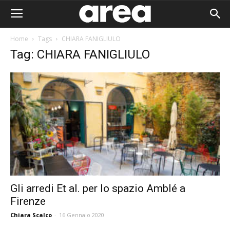
Home
Tags
CHIARA FANIGLIULO
Tag: CHIARA FANIGLIULO
Gli arredi Et al. per lo spazio Amblé a
Firenze
Area I
Chiara Scalco
-
16 Gennaio 2020