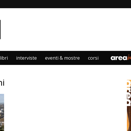
libri
interviste
eventi & mostre
corsi
ni