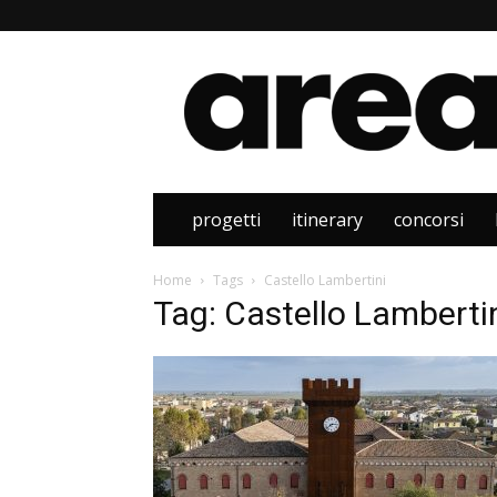
Area
progetti
itinerary
concorsi
Home
Tags
Castello Lambertini
Tag: Castello Lamberti