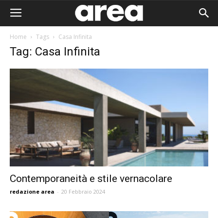
Home
Tags
Casa Infinita
Tag: Casa Infinita
Contemporaneità e stile vernacolare
redazione area
-
20 Febbraio 2024
Area I