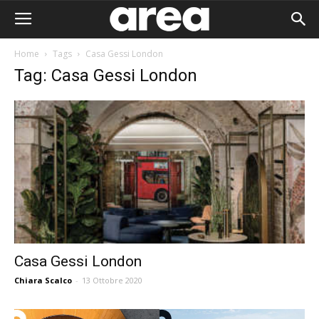
Home
Tags
Casa Gessi London
Tag: Casa Gessi London
Casa Gessi London
Chiara Scalco
-
13 Ottobre 2020
Area I