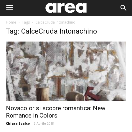
Home
Tags
CalceCruda Intonachino
Tag: CalceCruda Intonachino
Novacolor si scopre romantica: New
Romance in Colors
Area I
Chiara Scalco
-
3 Aprile 2018