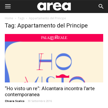
Home
Tags
Appartamento del Principe
Tag: Appartamento del Principe
“Ho visto un re”: Alcantara incontra l’arte
contemporanea
Area I
Chiara Scalco
-
30 Settembre 2016