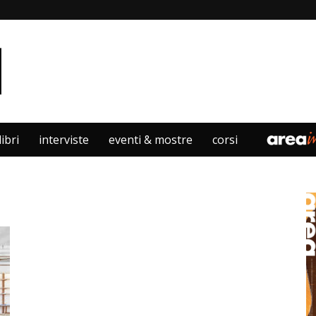
libri
interviste
eventi & mostre
corsi