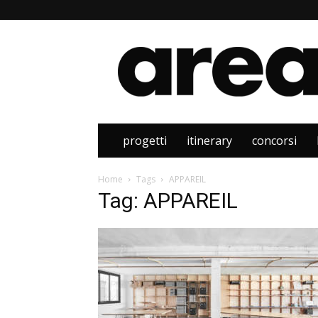
Area
progetti
itinerary
concorsi
Home
Tags
APPAREIL
Tag: APPAREIL