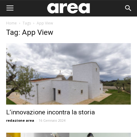
Home
Tags
App View
Tag: App View
L’innovazione incontra la storia
redazione area
-
16 Gennaio 2024
Area I