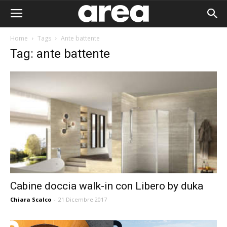
Home
Tags
Ante battente
Tag: ante battente
Cabine doccia walk-in con Libero by duka
Chiara Scalco
-
21 Dicembre 2017
Area I