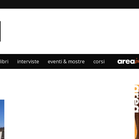
libri
interviste
eventi & mostre
corsi