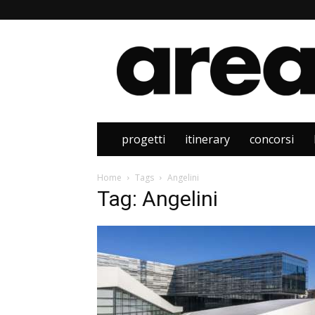
Area
progetti
itinerary
concorsi
Home
Tags
Angelini
Tag: Angelini