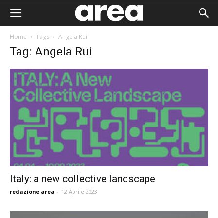
Home
Tags
Angela Rui
Tag: Angela Rui
Italy: a new collective landscape
redazione area
-
12 Aprile 2023
Area I