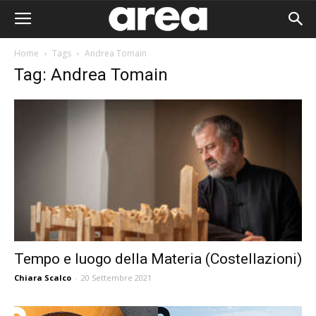
Home
Tags
Andrea Tomain
Tag: Andrea Tomain
Tempo e luogo della Materia (Costellazioni)
Chiara Scalco
-
20 Settembre 2021
Area I