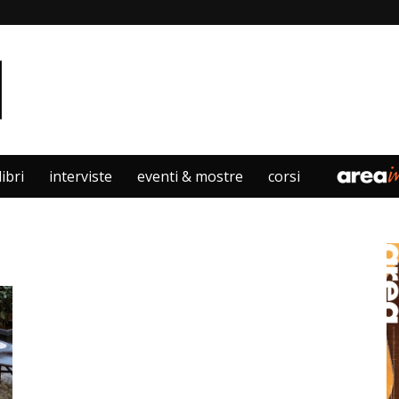
libri
interviste
eventi & mostre
corsi