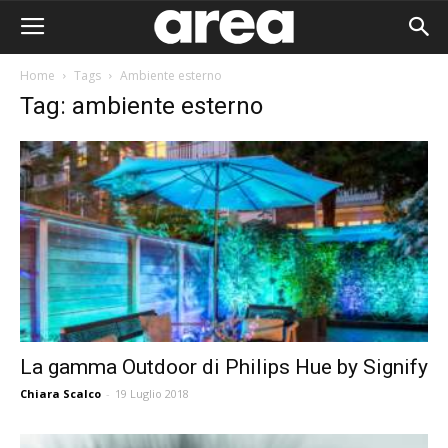
Home
Tags
Ambiente esterno
Tag: ambiente esterno
La gamma Outdoor di Philips Hue by Signify
Chiara Scalco
-
19 Luglio 2018
Area I