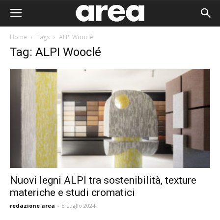
Home
Tags
ALPI Wooclé
Tag: ALPI Wooclé
Nuovi legni ALPI tra sostenibilità, texture
materiche e studi cromatici
Area I
redazione area
-
8 Luglio 2024