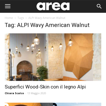
Home
Tags
ALPI Wavy American Walnut
Tag: ALPI Wavy American Walnut
Superfici Wood-Skin con il legno Alpi
Chiara Scalco
-
13 Maggio 2020
Area I