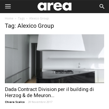
Home
Tags
Alexico Group
Tag: Alexico Group
Dada Contract Division per il building di
Herzog & de Meuron...
Area I
Chiara Scalco
-
28 Novembre 2017