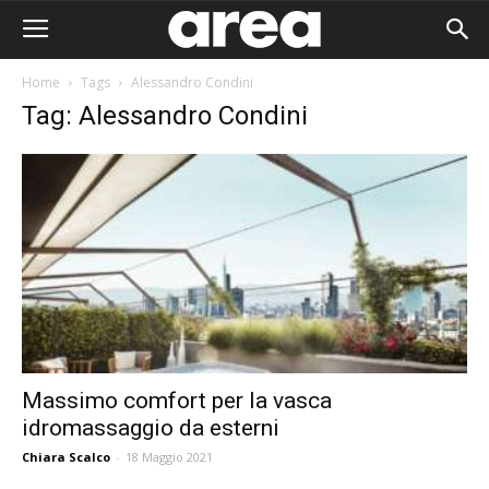
Home
Tags
Alessandro Condini
Tag: Alessandro Condini
Massimo comfort per la vasca
idromassaggio da esterni
Area I
Chiara Scalco
-
18 Maggio 2021