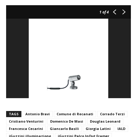
1
of 4
TAGS
Antonio Bravi
Comune di Recanati
Corrado Terzi
Cristiano Venturini
Domenico De Masi
Douglas Leonard
Francesca Cecarini
Giancarlo Basili
Giorgia Latini
IALD
iGuzzini illuminazione
iGuzzini Palco InOut Framer