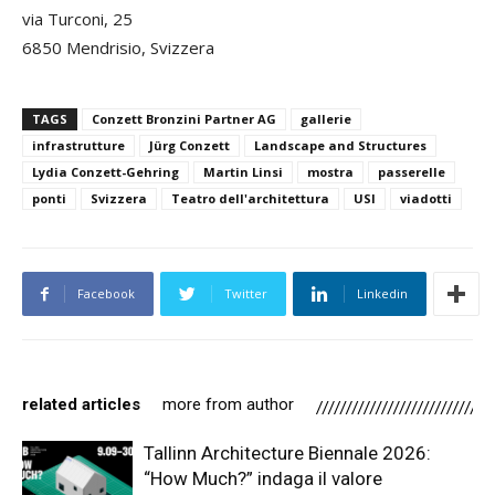
via Turconi, 25
6850 Mendrisio, Svizzera
TAGS
Conzett Bronzini Partner AG
gallerie
infrastrutture
Jürg Conzett
Landscape and Structures
Lydia Conzett-Gehring
Martin Linsi
mostra
passerelle
ponti
Svizzera
Teatro dell'architettura
USI
viadotti
Facebook
Twitter
Linkedin
related articles
more from author
Tallinn Architecture Biennale 2026:
“How Much?” indaga il valore