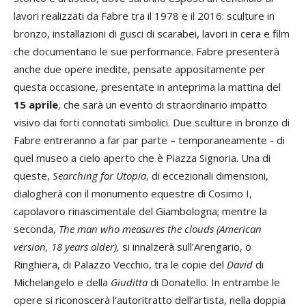
lavori realizzati da Fabre tra il 1978 e il 2016: sculture in
bronzo, installazioni di gusci di scarabei, lavori in cera e film
che documentano le sue performance. Fabre presenterà
anche due opere inedite, pensate appositamente per
questa occasione, presentate in anteprima la mattina del
15 aprile
, che sarà un evento di straordinario impatto
visivo dai forti connotati simbolici. Due sculture in bronzo di
Fabre entreranno a far par parte – temporaneamente - di
quel museo a cielo aperto che è Piazza Signoria. Una di
queste,
Searching for Utopia
, di eccezionali dimensioni,
dialogherà con il monumento equestre di Cosimo I,
capolavoro rinascimentale del Giambologna; mentre la
seconda,
The man who measures the clouds (American
version, 18 years older),
si innalzerà sull’Arengario, o
Ringhiera, di Palazzo Vecchio, tra le copie del
David
di
Michelangelo e della
Giuditta
di Donatello. In entrambe le
opere si riconoscerà l’autoritratto dell’artista, nella doppia