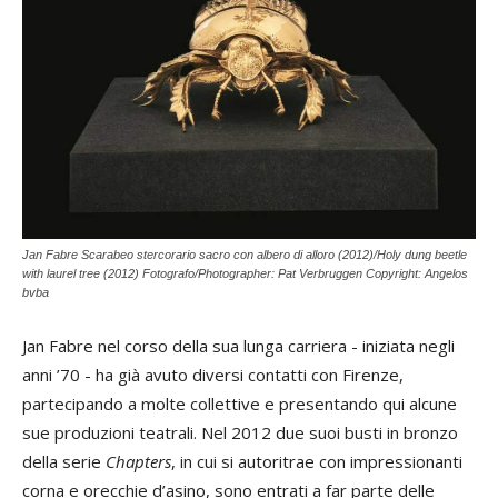
Jan Fabre Scarabeo stercorario sacro con albero di alloro (2012)/Holy dung beetle
with laurel tree (2012) Fotografo/Photographer: Pat Verbruggen Copyright: Angelos
bvba
Jan Fabre nel corso della sua lunga carriera - iniziata negli
anni ’70 - ha già avuto diversi contatti con Firenze,
partecipando a molte collettive e presentando qui alcune
sue produzioni teatrali. Nel 2012 due suoi busti in bronzo
della serie
Chapters
, in cui si autoritrae con impressionanti
corna e orecchie d’asino, sono entrati a far parte delle