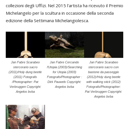
collezioni degli Uffizi. Nel 2015 l’artista ha ricevuto il Premio
Michelangelo per la scultura in occasione della seconda
edizione della Settimana Michelangiolesca.
Jan Fabre Scarabeo
Jan Fabre Cercando
Jan Fabre Scarabeo
stercorario sacro
l’Utopia (2003)/Searching
stercorario sacro con
(2011)/Holy dung beetle
for Utopia (2003)
bastone da passeggio
(2011) Fotografo
Fotografo/Photographer :
(2012)/Holy dung beetle
/Photographer: Pat
Dirk Pauwels Copyright:
with walking stick (2012)
Verbruggen Copyright:
Angelos bvba
Fotografo/Photographer:
Angelos bvba
Pat Verbruggen Copyright:
Angelos bvba