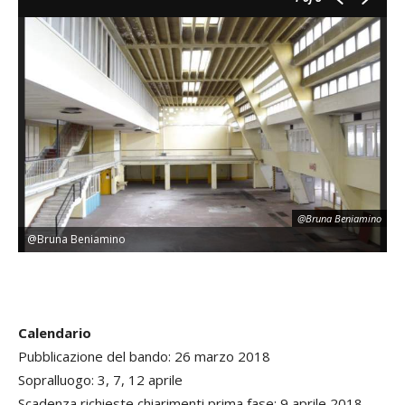
@Bruna Beniamino
@Bruna Beniamino
@
Calendario
Pubblicazione del bando: 26 marzo 2018
Sopralluogo: 3, 7, 12 aprile
Scadenza richieste chiarimenti prima fase: 9 aprile 2018