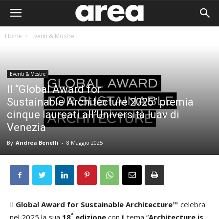
Home
Eventi & Mostre
Eventi & Mostre
Il “Global Award for
Sustainable Architecture 2025” premia
cinque laureati all’Università Iuav di
Venezia
By
Andrea Benelli
-
8 Maggio 2025
Area I
Il
Global Award for Sustainable Architecture™
celebra
ª
nel 2025 la sua
18
edizione
con il tema “
Architecture is