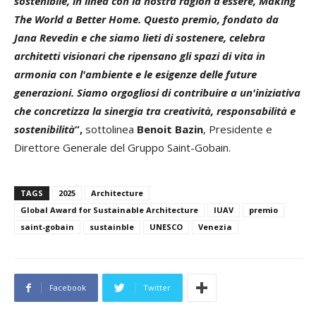
sostenibile, in linea con la nostra ragion d’essere, Making
The World a Better Home. Questo premio, fondato da
Jana Revedin e che siamo lieti di sostenere, celebra
architetti visionari che ripensano gli spazi di vita in
armonia con l'ambiente e le esigenze delle future
generazioni. Siamo orgogliosi di contribuire a un'iniziativa
che concretizza la sinergia tra creatività, responsabilità e
sostenibilità
”,
sottolinea
Benoit Bazin
, Presidente e
Direttore Generale del Gruppo Saint-Gobain.
TAGS
2025
Architecture
Global Award for Sustainable Architecture
IUAV
premio
saint-gobain
sustainble
UNESCO
Venezia
Facebook
Twitter