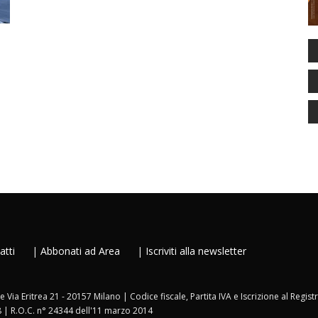
atti
|
Abbonati ad Area
|
Iscriviti alla newsletter
ale Via Eritrea 21 - 20157 Milano | Codice fiscale, Partita IVA e Iscrizione al Reg
8 | R.O.C. n° 24344 dell'11 marzo 2014