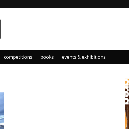
competitions
books
events & exhibitions