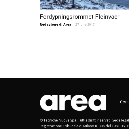
Fordypningsrommet Fleinvaer
Redazione di Area
-
27 June 2017
Cont
© Tecniche Nuove Spa. Tutti i diritti riservati. Sede leg
Registrazione Tribunale di Milano n. 306 del 1981 08 0