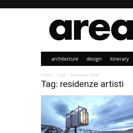
Area
architecture
design
itinerary
Home
Tags
Residenze artisti
Tag: residenze artisti