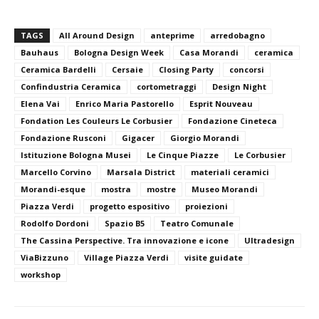
TAGS
All Around Design
anteprime
arredobagno
Bauhaus
Bologna Design Week
Casa Morandi
ceramica
Ceramica Bardelli
Cersaie
Closing Party
concorsi
Confindustria Ceramica
cortometraggi
Design Night
Elena Vai
Enrico Maria Pastorello
Esprit Nouveau
Fondation Les Couleurs Le Corbusier
Fondazione Cineteca
Fondazione Rusconi
Gigacer
Giorgio Morandi
Istituzione Bologna Musei
Le Cinque Piazze
Le Corbusier
Marcello Corvino
Marsala District
materiali ceramici
Morandi-esque
mostra
mostre
Museo Morandi
Piazza Verdi
progetto espositivo
proiezioni
Rodolfo Dordoni
Spazio B5
Teatro Comunale
The Cassina Perspective. Tra innovazione e icone
Ultradesign
ViaBizzuno
Village Piazza Verdi
visite guidate
workshop