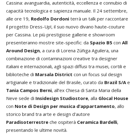
Cassina: avanguardia, autenticità, eccellenza e connubio di
capacità tecnologica e sapienza manuale. Il 24 settembre,
alle ore 19,
Rodolfo Dordoni
terrà un talk per raccontare
il progetto Dress-Up!, il suo nuovo divano haute-couture
per Cassina. Le più prestigiose gallerie e showroom
presenteranno mostre site-specific: da
Spazio B5
con
All
Around Design
, a cura di Lorena Zúñiga Aguilera, una
combinazione di contaminazioni creative tra designer
italiani e internazionali, agli spazi diffusi tra musei, cortili e
biblioteche di
Marsala District
con un focus sul design
artigianale e tradizionale del Brasile, curato da
Brazil S/A
e
Tania Campos Berni
, all’ex Chiesa di Santa Maria della
Neve sede di
Insidesign Studiostore
, alla
Glocal House
con
Note di Design per musica d’appartamento
, allo
storico brand tra arte e design d'autore
Paradisoterrestre
che ospiterà
Ceramica Bardelli
,
presentando le ultime novità.