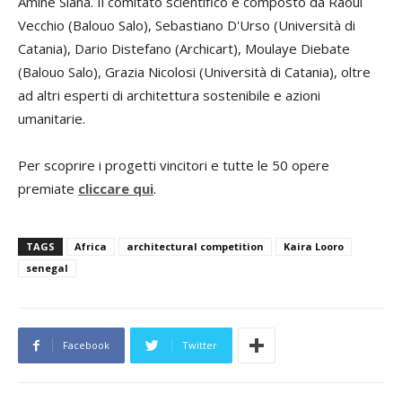
Amine Siana. Il comitato scientifico è composto da Raoul
Vecchio (Balouo Salo), Sebastiano D'Urso (Università di
Catania), Dario Distefano (Archicart), Moulaye Diebate
(Balouo Salo), Grazia Nicolosi (Università di Catania), oltre
ad altri esperti di architettura sostenibile e azioni
umanitarie.
Per scoprire i progetti vincitori e tutte le 50 opere
premiate
cliccare qui
.
TAGS
Africa
architectural competition
Kaira Looro
senegal
Facebook
Twitter