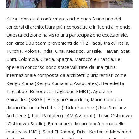
Kaira Looro si è confermato anche quest’anno uno dei
concorsi di architettura più riconosciuti e influenti al mondo.
Questa edizione ha visto una partecipazione eccezionale,
con circa 900 team provenienti da 112 Paesi, tra cui Italia,
Turchia, Polonia, India, Cina, Messico, Brasile, Taiwan, Stati
Uniti, Colombia, Grecia, Spagna, Marocco e Francia. Le
opere in concorso sono state valutate da una giuria
internazionale composta da architetti pluripremiati come
Kengo Kuma (Kengo Kuma and Associates), Benedetta
Tagliabue (Benedetta Tagliabue EMBT), Agostino
Ghirardelli (SBGA | Blengini Ghirardelli), Mario Cucinella
(Mario Cucinella Architects), Urko Sanchez (Urko Sanchez
Architects), Raul Pantaleo (TAM Associati), Tosin Oshinowo
(Oshinowo Studio), Emmanuelle Moureaux (emmanuelle
moureaux INC. ), Saad El Kabbaj, Driss Kettani e Mohamed