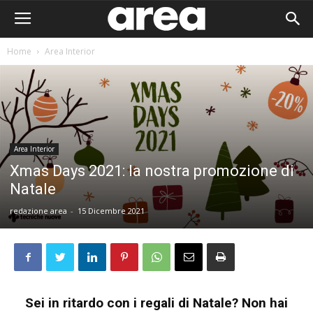
Home
Area Interior
Area Interior
Xmas Days 2021: la nostra promozione di
Natale
redazione area
-
15 Dicembre 2021
Area I
Sei in ritardo con i regali di Natale? Non hai