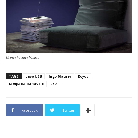
Koyoo by Ingo Maurer
TAGS
cavo USB
Ingo Maurer
Koyoo
lampada da tavolo
LED
Facebook
Twitter