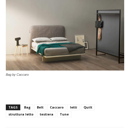
Bag by Caccaro
TAGS
Bag
Belt
Caccaro
letti
Quilt
struttura letto
testiera
Tune