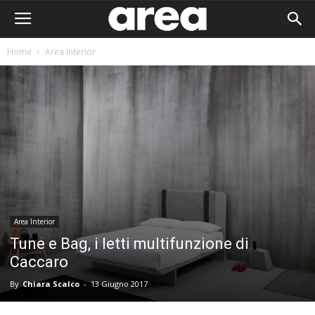
Home
Area Interior
Area Interior
Tune e Bag, i letti multifunzione di
Caccaro
By
Chiara Scalco
-
13 Giugno 2017
Area I