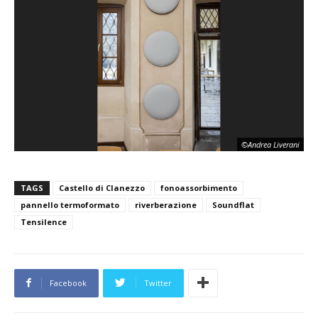
©Andrea Liverani
TAGS
Castello di Clanezzo
fonoassorbimento
pannello termoformato
riverberazione
Soundflat
Tensilence
Facebook
Twitter