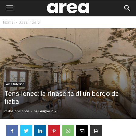
Home
Area Interior
Area Interior
Tensilence: la rinascita di un borgo da
fiaba
redazione area
-
14 Giugno 2023
Area I