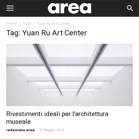
Home
Tags
Yuan Ru Art Center
Tag: Yuan Ru Art Center
Rivestimenti ideali per l’architettura
museale
Area I
redazione area
-
12 Maggio 2026