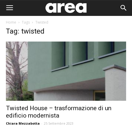
Home
Tags
Twisted
Tag: twisted
Twisted House – trasformazione di un
edificio modernista
Area I
Chiara Mezzabotta
-
25 Settembre 2023