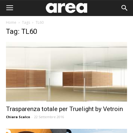
Home
Tags
TL60
Tag: TL60
Trasparenza totale per Truelight by Vetroin
Chiara Scalco
-
22 Settembre 2016
Area I