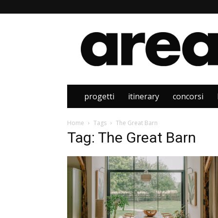
Area
progetti
itinerary
concorsi
Home
Tags
The Great Barn
Tag: The Great Barn