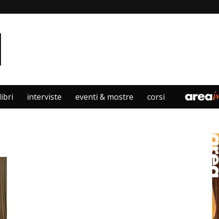
libri
interviste
eventi & mostre
corsi