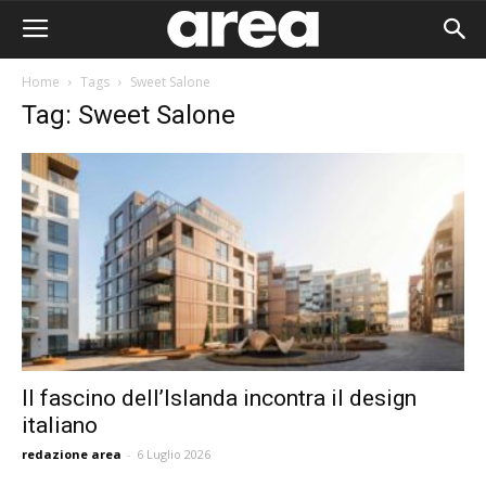
Home
Tags
Sweet Salone
Tag: Sweet Salone
Il fascino dell’Islanda incontra il design
italiano
Area I
redazione area
-
6 Luglio 2026