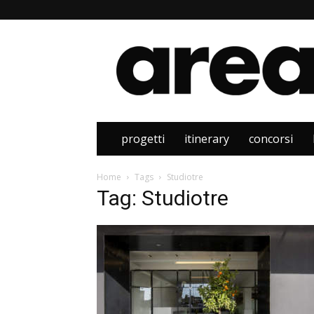
Area
progetti
itinerary
concorsi
Home
Tags
Studiotre
Tag: Studiotre