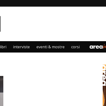
libri
interviste
eventi & mostre
corsi