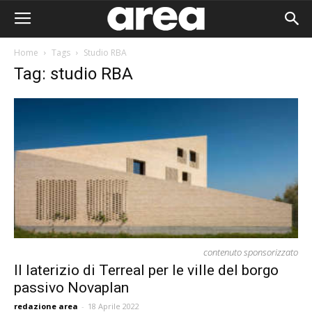
Home
Tags
Studio RBA
Tag: studio RBA
contenuto sponsorizzato
Il laterizio di Terreal per le ville del borgo
passivo Novaplan
Area I
redazione area
-
18 Aprile 2022