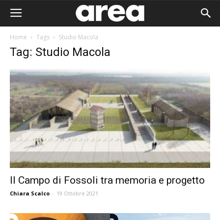
Home
Tags
Studio Macola
Tag: Studio Macola
Il Campo di Fossoli tra memoria e progetto
Chiara Scalco
-
19 Ottobre 2021
Area I