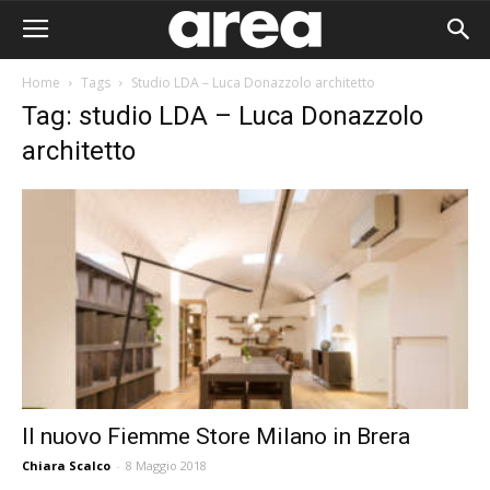
Home
Tags
Studio LDA – Luca Donazzolo architetto
Tag: studio LDA – Luca Donazzolo
architetto
Il nuovo Fiemme Store Milano in Brera
Area I
Chiara Scalco
-
8 Maggio 2018